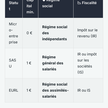
Statu
📉 Fiscalité
ital
social
t
min.
Micr
Régime social
o-
Impôt sur le
0 €
des
entre
revenu (IR)
indépendants
prise
IR ou impôt
Régime
SAS
sur les
1 €
général des
U
sociétés
salariés
(IS)
Régime social
EURL
1 €
des assimilés-
IR ou IS
salariés