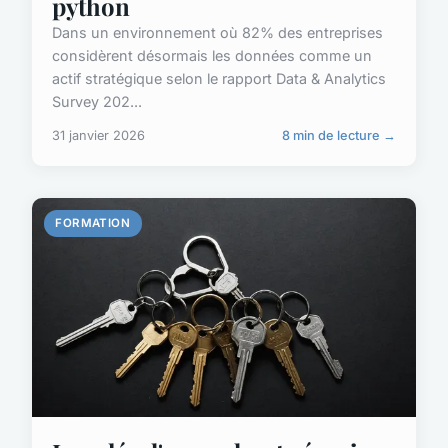
python
Dans un environnement où 82% des entreprises
considèrent désormais les données comme un
actif stratégique selon le rapport Data & Analytics
Survey 202...
31 janvier 2026
8 min de lecture →
FORMATION